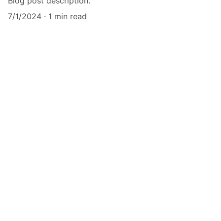
Blog post description.
7/1/2024
1 min read
For Good Study Abroad
Intercambio estudiantil con programas de 
largo y corto plazo
Servicios
example@example.com
123456789